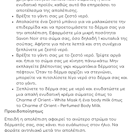
ενυδατικό προϊόν, καθώς αυτό θα επηρεάσει το
αποτέλεσμα της απολέπισης.
Βρέξτε το γάντι σας με ζεστό νερό.
Απολαύστε ένα ζεστό μπάνιο για να μαλακώσετε την
επιδερμίδα και να προετοιμάσετε το δέρμα σας για
την απολέπιση. Εφαρμόστε μία μικρή ποσότητα
Savon Noir στο σώμα σας, όσο δηλαδή 1 κουταλιά της
σούπας. Αφήστε για πέντε λεπτά και στη συνέχεια
ξεπλύνετε με ζεστό νερό.
Βρέξτε το γάντι σας με το ζεστό νερό. Τρίψτε αργά
και ήπια το σώμα σας με κίνηση πάνω-κάτω. Μην
εκπλαγείτε βλέποντας γκρι κομματάκια δέρματος να
πέφτουν. Όταν το δέρμα αρχίζει να στεγνώνει,
μπορείτε να πιτσιλίσετε λίγο νερό στο δέρμα σας και
στο γάντι.
Ξεπλύνετε το δέρμα σας με νερό και ενυδατώστε με
μια απαλή ενυδατική κρέμα σώματος όπως το
Charme d’ Orient – White Mask ή ένα body milk όπως
το Charme d’ Orient – Perfumed Body Milk.
Προειδοποίησηως
Επειδή η απολέπιση αφαιρεί το ανώτερο στρώμα του
δέρματός σας, σας κάνει πιο ευάλωτους στον ήλιο. Να
φοράτε αντηλιακό μετά την απολέπιση.