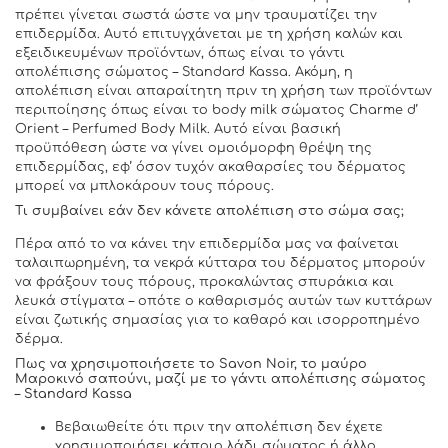
πρέπει γίνεται σωστά ώστε να μην τραυματίζει την
επιδερμίδα. Αυτό επιτυγχάνεται με τη χρήση καλών και
εξειδικευμένων προϊόντων, όπως είναι το γάντι
απολέπισης σώματος – Standard Kassa. Ακόμη, η
απολέπιση είναι απαραίτητη πριν τη χρήση των προϊόντων
περιποίησης όπως είναι το body milk σώματος Charme d’
Orient – Perfumed Body Milk. Αυτό είναι βασική
προϋπόθεση ώστε να γίνει ομοιόμορφη θρέψη της
επιδερμίδας, εφ’ όσον τυχόν ακαθαρσίες του δέρματος
μπορεί να μπλοκάρουν τους πόρους.
Τι συμβαίνει εάν δεν κάνετε απολέπιση στο σώμα σας;
Πέρα από το να κάνει την επιδερμίδα μας να φαίνεται
ταλαιπωρημένη, τα νεκρά κύτταρα του δέρματος μπορούν
να φράξουν τους πόρους, προκαλώντας σπυράκια και
λευκά στίγματα – οπότε ο καθαρισμός αυτών των κυττάρων
είναι ζωτικής σημασίας για το καθαρό και ισορροπημένο
δέρμα.
Πως να χρησιμοποιήσετε το Savon Noir, το μαύρο
Μαροκινό σαπούνι, μαζί με το γάντι απολέπισης σώματος
– Standard Κassa
Βεβαιωθείτε ότι πριν την απολέπιση δεν έχετε
χρησιμοποιήσει κάποιο λάδι σώματος ή άλλο