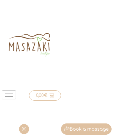
0,00
€
Book a massage