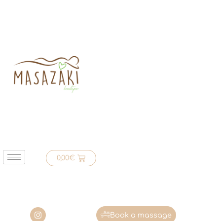
0,00
€
Book a massage