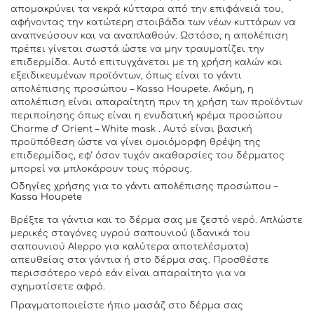
απομακρύνει τα νεκρά κύτταρα από την επιφάνειά του,
αφήνοντας την κατώτερη στοιβάδα των νέων κυττάρων να
αναπνεύσουν και να αναπλαθούν. Ωστόσο, η απολέπιση
πρέπει γίνεται σωστά ώστε να μην τραυματίζει την
επιδερμίδα. Αυτό επιτυγχάνεται με τη χρήση καλών και
εξειδικευμένων προϊόντων, όπως είναι το γάντι
απολέπισης προσώπου – Kassa Houpete. Ακόμη, η
απολέπιση είναι απαραίτητη πριν τη χρήση των προϊόντων
περιποίησης όπως είναι η ενυδατική κρέμα προσώπου
Charme d’ Orient – White mask . Αυτό είναι βασική
προϋπόθεση ώστε να γίνει ομοιόμορφη θρέψη της
επιδερμίδας, εφ’ όσον τυχόν ακαθαρσίες του δέρματος
μπορεί να μπλοκάρουν τους πόρους.
Οδηγίες χρήσης για το γάντι απολέπισης προσώπου –
Kassa Houpete
Βρέξτε τα γάντια και το δέρμα σας με ζεστό νερό. Απλώστε
μερικές σταγόνες υγρού σαπουνιού (ιδανικά του
σαπουνιού Aleppo για καλύτερα αποτελέσματα)
απευθείας στα γάντια ή στο δέρμα σας. Προσθέστε
περισσότερο νερό εάν είναι απαραίτητο για να
σχηματίσετε αφρό.
Πραγματοποιείστε ήπιο μασάζ στο δέρμα σας