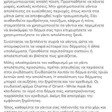
χρησιμοποιώντας απαλή πίεση. Προσπαθήστε να κάνετε
μικρές, κυκλικές κινήσεις. Μην χρησιμοποιείτε γάντια
απολέπισης σε ευαίσθητες περιοχές, όπως κοντά στα
μάτια ώστε να αποφευχθεί τυχόν τραυματισμός. Εάν
αισθανθείτε ερυθρότητα, τσούξιμο, κάψιμο ή πόνο,
σταματήστε να χρησιμοποιείτε τα γάντια και περιμένετε
να ανακάμψει το δέρμα σας πριν επιχειρήσετε να
χρησιμοποιήσετε το γάντι απολέπισης ξανά.
Συνίσταται να ξεπλένετε συχνά τα γάντια, ώστε να
απομακρύνετε τα νεκρά κύτταρα του δέρματος ή άλλα
υπολείμματα. Προσθέστε περισσότερο σαπούνι ή
απολεπιστικό αν βλέπετε πως χρειάζεται.
Μόλις ολοκληρώσετε τον καθαρισμό με το γάντι
απολέπισης προσώπου, πρέπει απευθείας να περάσετε
στην ενυδάτωση. Ενυδατώστε λοιπόν το δέρμα εντός τριών
λεπτών από την απολέπιση. Η απολέπιση του δέρματος
μπορεί να αυξήσει την ξηρότητα και τον ερεθισμό. Οι
ενυδατική κρέμα Charme d’ Orient – White mask θα
κλειδώσει το νερό στο δέρμα σας, καταπραΰνοντας
παράλληλα τον ερεθισμό. Ακόμη θα αποτρέψει την
εμφάνιση ξηρότητας.
Τέλος, καθαρίστε τα γάντια σας πλένοντάς τα στο χέρι και