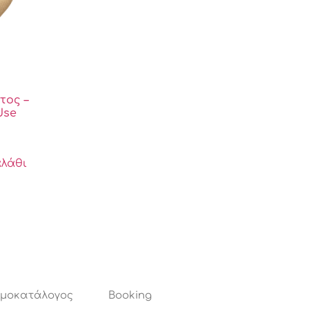
τος –
Use
λάθι
ιμοκατάλογος
Booking