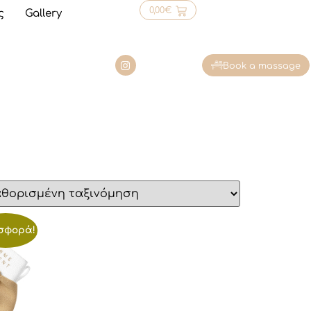
0,00
€
ς
Gallery
Book a massage
σφορά!