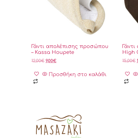
Γάντι απολέπισης προσώπου
Γάντι
– Kassa Houpete
High 
12,00
€
9,00
€
15,00
€
Προσθήκη στο καλάθι