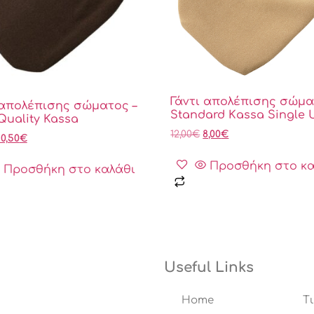
Γάντι απολέπισης σώμα
 απολέπισης σώματος –
Standard Κassa Single 
Quality Kassa
12,00
€
8,00
€
10,50
€
Προσθήκη στο κα
Προσθήκη στο καλάθι
Useful Links
Home
T