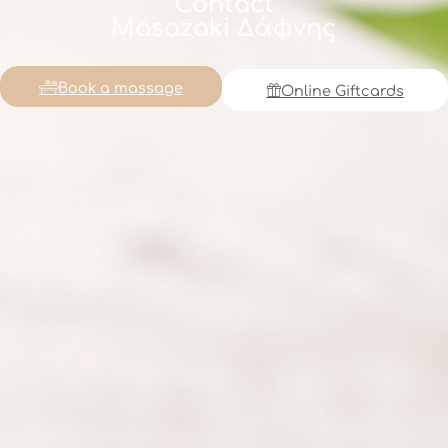
Contact
Masazaki Δάφνης
Book a massage
Online Giftcards