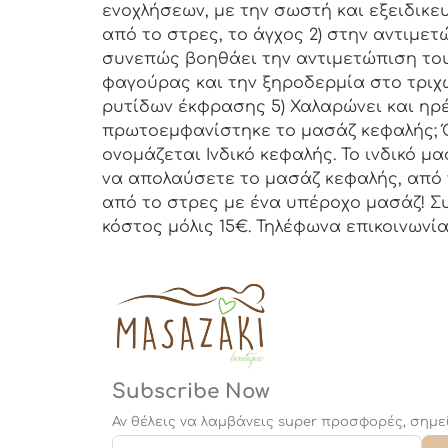
ενοχλήσεων, με την σωστή και εξειδικε
από το στρες, το άγχος 2) στην αντιμε
συνεπώς βοηθάει την αντιμετώπιση του
φαγούρας και την ξηροδερμία στο τριχ
ρυτίδων έκφρασης 5) Χαλαρώνει και ηρ
πρωτοεμφανίστηκε το μασάζ κεφαλής; Όπ
ονομάζεται Ινδικό κεφαλής. Το ινδικό μ
να απολαύσετε το μασάζ κεφαλής, από 
από το στρες με ένα υπέροχο μασάζ! Σ
κόστος μόλις 15€. Τηλέφωνα επικοινωνία
Subscribe Now
Αν θέλεις να λαμβάνεις super προσφορές, σημε