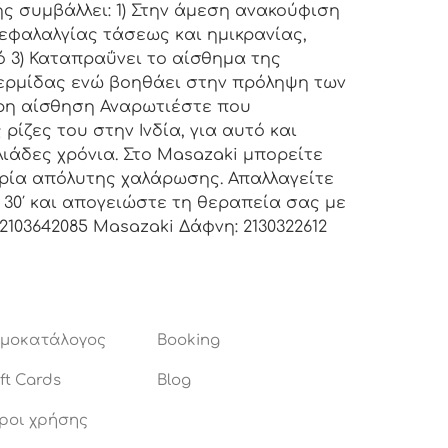
ς συμβάλλει: 1) Στην άμεση ανακούφιση
εφαλαλγίας τάσεως και ημικρανίας,
 3) Καταπραΰνει το αίσθημα της
δερμίδας ενώ βοηθάει στην πρόληψη των
φρη αίσθηση Αναρωτιέστε που
ίζες του στην Ινδία, για αυτό και
ιλιάδες χρόνια. Στο Masazaki μπορείτε
ιρία απόλυτης χαλάρωσης. Απαλλαγείτε
30′ και απογειώστε τη θεραπεία σας με
 2103642085 Masazaki Δάφνη: 2130322612
ιμοκατάλογος
Booking
ft Cards
Blog
ροι χρήσης