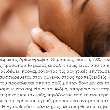
ρωσης Αρθρογραφία, Θεραπείες mars 19, 2025 head 
αζ προσωπου Το μασάζ κεφαλής ίσως είναι από τα 
ταξιδέψει, προλαμβάνοντας τις αρνητικές επιπτώσε
 συσσωρεύεται στον αυχένα, στους τραπεζοειδείς, 
ου προκαλείται από το σφίξιμο των δοντιών και το
ασμούς στα σημεία αυτά. Ακόμη, απόρροια των παρ
επίμονος και ισχυρός, πηγάζοντας από το ανώτερο 
ευση ιγμόρειου υγρού, μπορούν να αντιμετωπιστού
 Η Αγιουβερδική μάλαξη, ως ολιστική θεραπεία, β