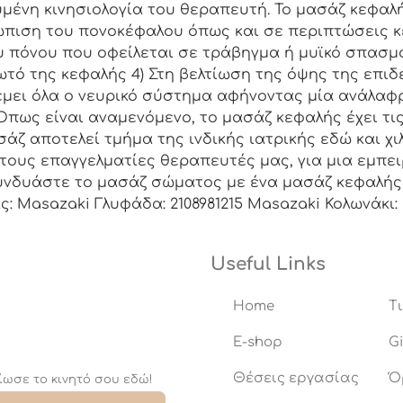
υμένη κινησιολογία του θεραπευτή. Το μασάζ κεφαλή
τώπιση του πονοκέφαλου όπως και σε περιπτώσεις κ
 πόνου που οφείλεται σε τράβηγμα ή μυϊκό σπασμό
ωτό της κεφαλής 4) Στη βελτίωση της όψης της επι
έμει όλα ο νευρικό σύστημα αφήνοντας μία ανάλα
ως είναι αναμενόμενο, το μασάζ κεφαλής έχει τις ρ
ασάζ αποτελεί τμήμα της ινδικής ιατρικής εδώ και χ
τους επαγγελματίες θεραπευτές μας, για μια εμπε
υνδυάστε το μασάζ σώματος με ένα μασάζ κεφαλής 
ς: Masazaki Γλυφάδα: 2108981215 Masazaki Κολωνάκι:
Useful Links
Home
T
E-shop
Gi
Θέσεις εργασίας
Ό
ίωσε το κινητό σου εδώ!