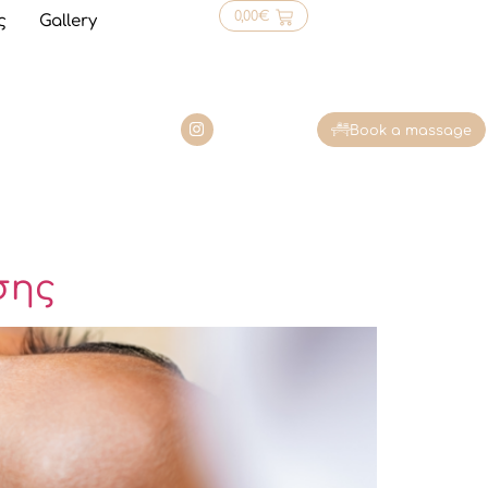
0,00
€
ς
Gallery
Book a massage
σης