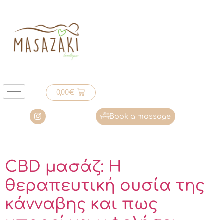
0,00
€
Book a massage
CBD μασάζ: Η
θεραπευτική ουσία της
κάνναβης και πως