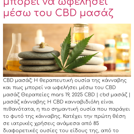
μπορεί να ωφελήσει
μέσω του CBD μασάζ
CBD μασάζ: Η θεραπευτική ουσία της κάνναβης
και πως μπορεί να ωφελήσει μέσω του CBD
μασάζ Θεραπείες mars 19, 2025 CBD | cbd μασάζ |
μασάζ κάνναβης Η CBD κανναβιδιόλη είναι
πιθανότατα, η πιο σημαντική ουσία που παράγει
το φυτό της κάνναβης. Κατέχει την πρώτη θέση
σε ιατρικές χρήσεις ανάμεσα από 85
διαφορετικές ουσίες του είδους της, από το