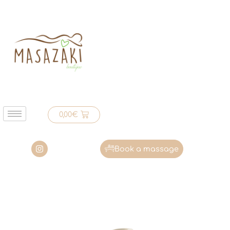
0,00
€
Book a massage