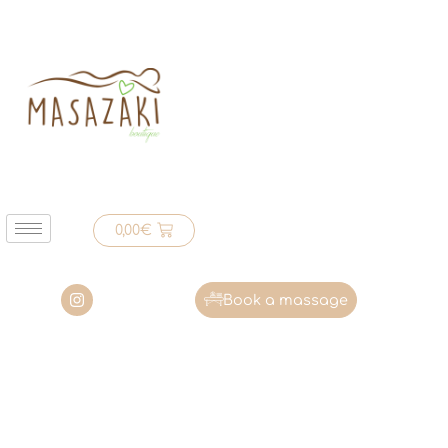
0,00
€
Book a massage