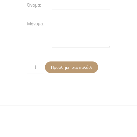
Όνομα:
Μήνυμα:
Gift
Alternative:
Προσθήκη στο καλάθι
Card
ποσότητα