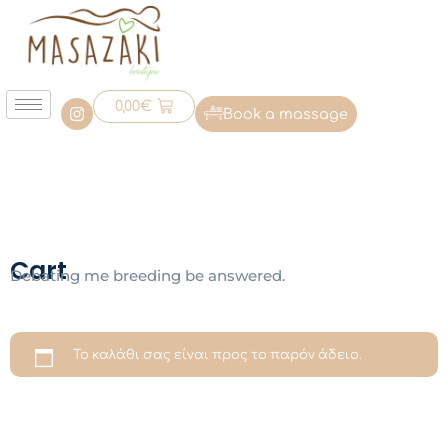
0,00
€
Book a massage
Cart
Debating me breeding be answered.
Το καλάθι σας είναι προς το παρόν άδειο.